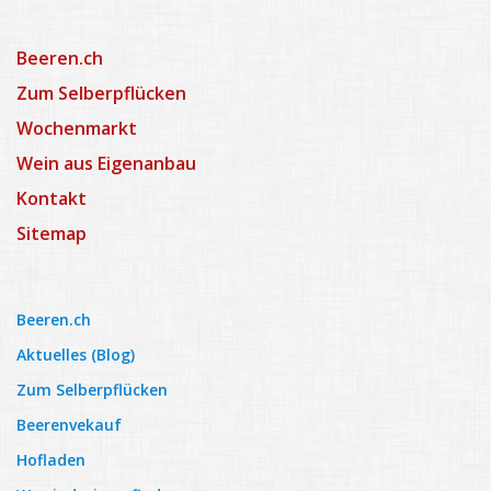
Sitemap
Beeren.ch
Zum Selberpflücken
Zum Selberpflücken
Wochenmarkt
Permakultur
Wein aus Eigenanbau
Hofladen
Kontakt
Beerenverkauf
Sitemap
Kaffee und Hofglacé
Beeren.ch
Hofgemeinschaft Berghof127
Aktuelles (Blog)
Rezepte
Zum Selberpflücken
Kontakt
Beerenvekauf
Hofladen