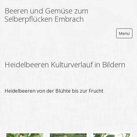
Beeren und Gemüse zum
Selberpflücken Embrach
Menü
Heidelbeeren Kulturverlauf in Bildern
beeren.ch
Aktuelles (Blog)
Kulturen
Heidelbeeren von der Blühte bis zur Frucht
Erdbeeren
Himbeeren
Brombeeren
Johannisbeeren