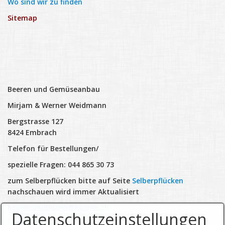
Wo sind wir zu finden
Sitemap
Beeren und Gemüseanbau
Mirjam & Werner Weidmann
Bergstrasse 127
8424 Embrach
Telefon für Bestellungen/
spezielle Fragen: 044 865 30 73
zum Selberpflücken bitte auf Seite
Selberpflücken
nachschauen wird immer Aktualisiert
beerenweidmann@beeren.ch
Datenschutzeinstellungen
Instagram