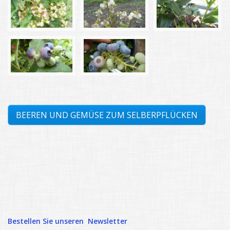
Cassis
Stachelbeeren
Heidelbeeren
Erbsen
Kefen
Knackererbsen
Bohnen
BEEREN UND GEMÜSE ZUM SELBERPFLÜCKEN
Stangenbohnen
Schnittmangold
Krautstiel
Tomaten
Basilikum
Rebbau
Bestellen Sie unseren Newsletter
Nährwert von Beeren