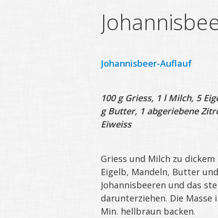
Johannisbee
Johannisbeer-Auflauf
100 g Griess, 1 l Milch, 5 E
g Butter, 1 abgeriebene Zit
Eiweiss
Griess und Milch zu dickem 
Eigelb, Man­deln, Butter un
Johannisbeeren und das stei
darunterzie­hen. Die Masse in
Min. hellbraun backen
.