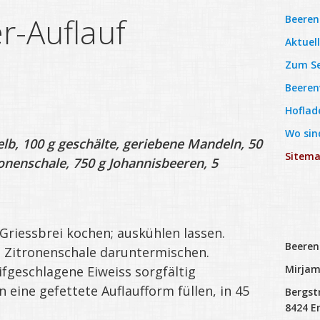
r-Auflauf
Beeren
Aktuell
Zum Se
Beeren
Hoflad
Wo sin
igelb, 100 g geschälte, geriebene Mandeln, 50
Sitem
ronenschale, 750 g Johannisbeeren, 5
Griessbrei kochen; auskühlen lassen.
Beere
d Zitronenschale darunter­mischen.
Mirja
fge­schlagene Eiweiss sorgfältig
 eine gefettete Auflauf­form füllen, in 45
Bergst
8424 