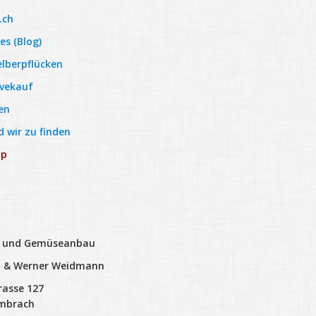
.ch
es (Blog)
lberpflücken
vekauf
en
d wir zu finden
ap
n und Gemüseanbau
m & Werner Weidmann
rasse 127
Embrach