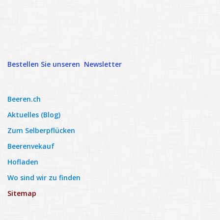
Johannisbeertaschen
Johannisbeer-Auflauf
Johannisbeergelee
Johannisbeer-Dessert
Bestellen Sie unseren Newsletter
Johannisbeerauflauf mit Schneehaube
Johannisbeerkuchen
Beeren.ch
Stachelbeeren Rezepte
Aktuelles (Blog)
Kontakt
Zum Selberpflücken
Beerenvekauf
Hofladen
Wo sind wir zu finden
Sitemap