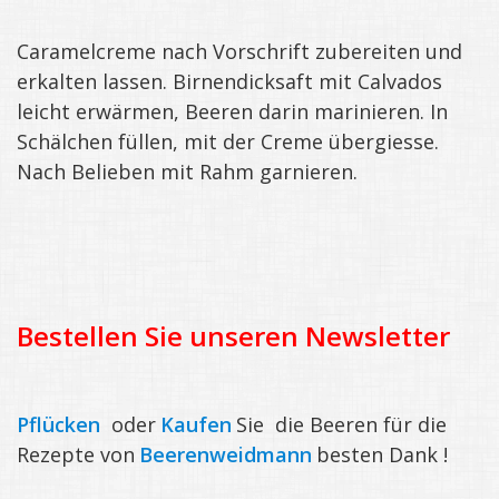
Hofgemeinschaft Berghof127
Caramelcreme nach Vorschrift zubereiten und
erkalten lassen. Birnendicksaft mit Calvados
Rezepte
leicht erwärmen, Beeren darin marinieren. In
Eigene Rezepte
Schälchen füllen, mit der Creme übergiesse.
Gemüse zubereiten
Nach Belieben mit Rahm garnieren.
Früchte zubereiten
Erdbeer Rezepte
Himbeer Rezepte
Brombeeren Rezepte
Bestellen Sie unseren Newsletter
Johannisbeeren Rezepte
Johannisbeertorte
Pflücken
oder
Kaufen
Sie die Beeren für die
Rote Grütze
Rezepte von
Beerenweidmann
besten Dank !
Johannisbeercharlotte