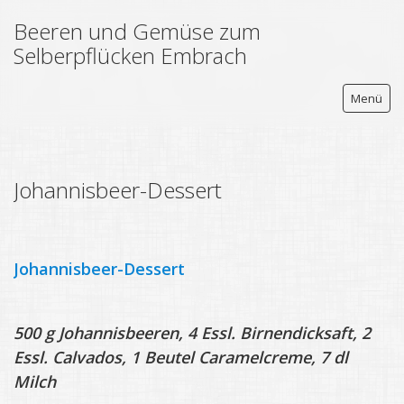
Beeren und Gemüse zum
Selberpflücken Embrach
Menü
Johannisbeer-Dessert
beeren.ch
Zum Selberpflücken
Johannisbeer-Dessert
Permakultur
Hofladen
500 g Johannisbeeren, 4 Essl. Birnen­dicksaft, 2
Beerenverkauf
Essl. Calvados, 1 Beutel Caramelcreme, 7 dl
Milch
Kaffee und Hofglacé