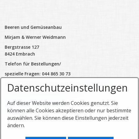
Beeren und Gemüseanbau
Mirjam & Werner Weidmann
Bergstrasse 127
8424 Embrach
Telefon für Bestellungen/
spezielle Fragen: 044 865 30 73
zum Selberpflücken bitte auf Seite
Selberpflücken
Datenschutzeinstellungen
nachschauen wird immer Aktualisiert
beerenweidmann@beeren.ch
Auf dieser Website werden Cookies genutzt. Sie
können alle Cookies akzeptieren oder nur bestimmte
Instagram
auswählen. Sie können diese Einstellungen jederzeit
ändern.